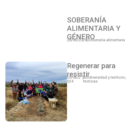
SOBERANÍA
ALIMENTARIA Y
GÉNERO
28/06/2024
|
Soberanía alimentaria
Regenerar para
resistir
05/06/2
|
Biodiversidad y territorio
,
024
Noticias