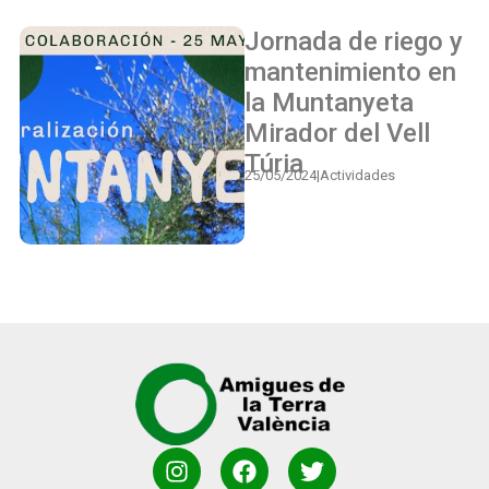
Jornada de riego y
mantenimiento en
la Muntanyeta
Mirador del Vell
Túria
25/05/2024
|
Actividades