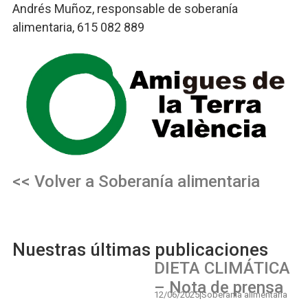
Andrés Muñoz, responsable de soberanía
alimentaria, 615 082 889
<< Volver a
Soberanía alimentaria
Nuestras últimas publicaciones
DIETA CLIMÁTICA
– Nota de prensa
12/06/2025
|
Soberanía alimentaria