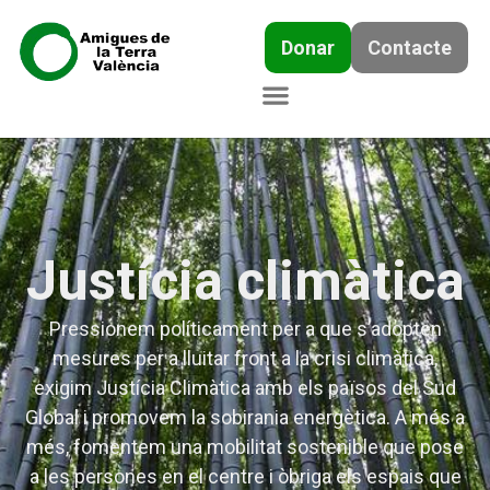
Donar
Contacte
Justícia climàtica
Pressionem políticament per a que s’adopten
mesures per a lluitar front a la crisi climàtica,
exigim Justícia Climàtica amb els països del Sud
Global i promovem la sobirania energètica. A més a
més, fomentem una mobilitat sostenible que pose
a les persones en el centre i òbriga els espais que